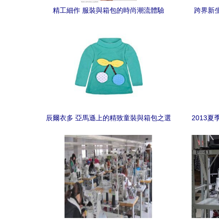
精工細作 服裝與箱包的時尚潮流體驗
跨界新生
辰爾衣多 亞馬遜上的精致童裝與箱包之選
2013