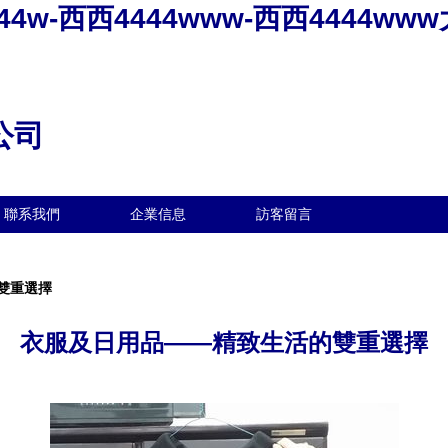
444w-西西4444www-西西4444w
公司
聯系我們
企業信息
訪客留言
雙重選擇
衣服及日用品——精致生活的雙重選擇