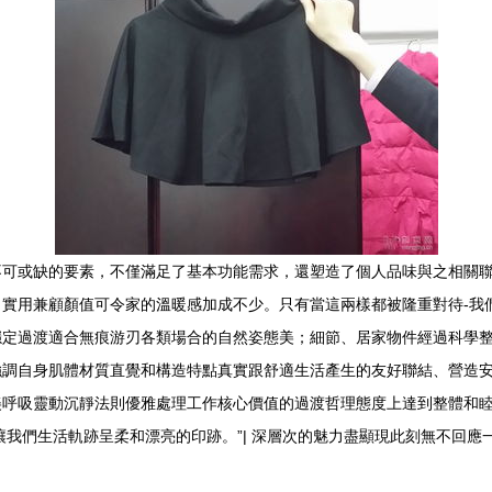
不可或缺的要素，不僅滿足了基本功能需求，還塑造了個人品味與之相關
實用兼顧顏值可令家的溫暖感加成不少。只有當這兩樣都被隆重對待-我
穩定過渡適合無痕游刃各類場合的自然姿態美；細節、居家物件經過科學
強調自身肌體材質直覺和構造特點真實跟舒適生活產生的友好聯結、營造
美呼吸靈動沉靜法則優雅處理工作核心價值的過渡哲理態度上達到整體和
我們生活軌跡呈柔和漂亮的印跡。”| 深層次的魅力盡顯現此刻無不回應一