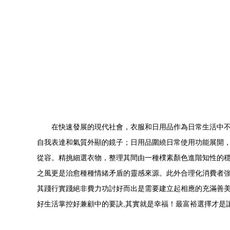
在快速發展的現代社會，衣服和日用品作為日常生活中
自我表達和氣質外顯的鏡子；日用品圍繞日常使用功能展開，
從容。精挑細選衣物，整理其間由一種樸素顏色進階知性的
之風更是治愈種種情緒矛盾的靈感來源。此外合理化消費者
其踐行實踐絕非費力功討好而出是需要建立起相應的充滿善
好生活掌控好兼顧中的要訣,其實就是幸福！最富裕選擇才是讓