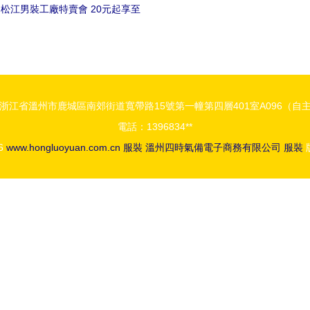
松江男裝工廠特賣會 20元起享至
.5折，200頂精品帽子免費領
浙江省溫州市鹿城區南郊街道寬帶路15號第一幢第四層401室A096（自
電話：1396834**
26
www.hongluoyuan.com.cn
服裝
溫州四時氣備電子商務有限公司
服裝