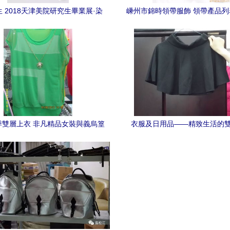
 2018天津美院研究生畢業展·染
嵊州市錦時領帶服飾 領帶產品
織·服裝·箱包系列作品全覽
搭配指南
夏季雙層上衣 非凡精品女裝與義烏篁
衣服及日用品——精致生活的
園服裝市場的時尚交匯