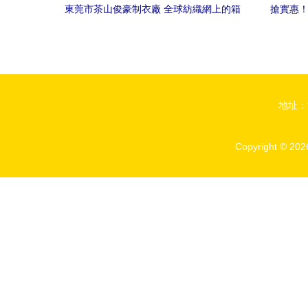
東莞市茶山俊豪制衣廠 全球紡織網上的箱
搶實惠！
包加工新銳力量
高1
地址：
Copyright © 20